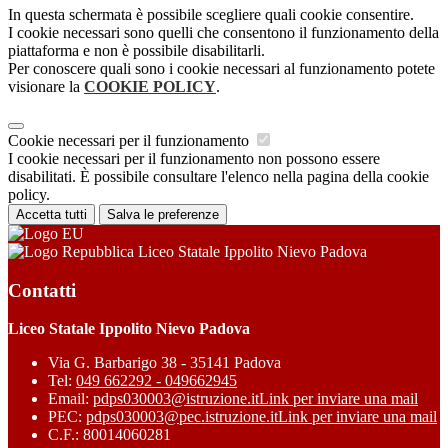
In questa schermata è possibile scegliere quali cookie consentire.
I cookie necessari sono quelli che consentono il funzionamento della
piattaforma e non è possibile disabilitarli.
Per conoscere quali sono i cookie necessari al funzionamento potete
visionare la
COOKIE POLICY
.
Cookie necessari per il funzionamento
I cookie necessari per il funzionamento non possono essere
disabilitati. È possibile consultare l'elenco nella pagina della cookie
policy.
Accetta tutti
Salva le preferenze
Liceo Statale Ippolito Nievo Padova
Contatti
Liceo Statale Ippolito Nievo Padova
Via G. Barbarigo 38 - 35141 Padova
Tel:
049 662292 - 049662945
Email:
pdps030003@istruzione.it
Link per inviare una mail
PEC:
pdps030003@pec.istruzione.it
Link per inviare una mail
C.F.: 80014060281