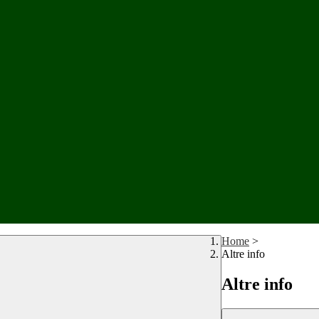
Home
>
Altre info
Altre info